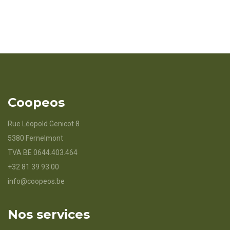
Coopeos
Rue Léopold Genicot 8
5380 Fernelmont
TVA BE 0644.403.464
+32 81 39 93 00
info@coopeos.be
Nos services