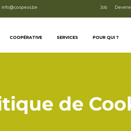
info@coopeos.be
Job
Devenez
COOPÉRATIVE
SERVICES
POUR QUI ?
itique de Coo