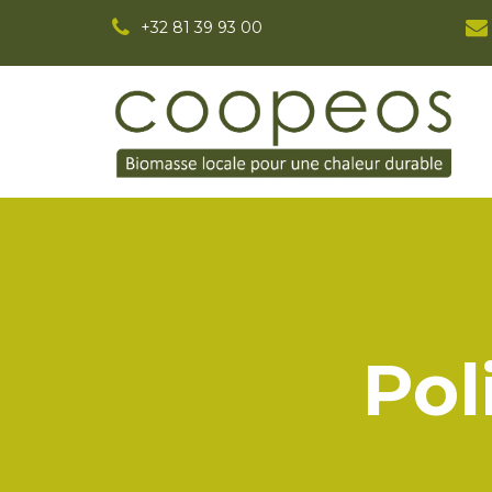
+32 81 39 93 00
Pol