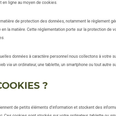
t en ligne au moyen de cookies.
 matière de protection des données, notamment le règlement gé
e en la matière. Cette réglementation porte sur la protection de
es.
r quelles données à caractère personnel nous collectons à votre s
web via un ordinateur, une tablette, un smartphone ou tout autre s
COOKIES ?
iennent de petits éléments d’information et stockent des informat
etc. Ces cookies sont stockés sur votre ordinateur, tablette ou s