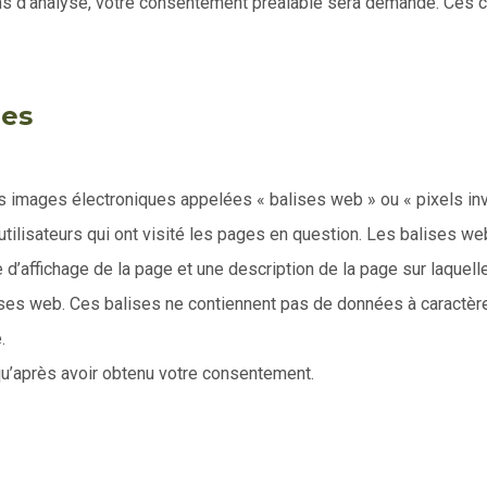
 fins d’analyse, votre consentement préalable sera demandé. Ces c
les
 images électroniques appelées « balises web » ou « pixels in
utilisateurs qui ont visité les pages en question. Les balises we
 d’affichage de la page et une description de la page sur laquel
ses web. Ces balises ne contiennent pas de données à caractère 
e.
 qu’après avoir obtenu votre consentement.