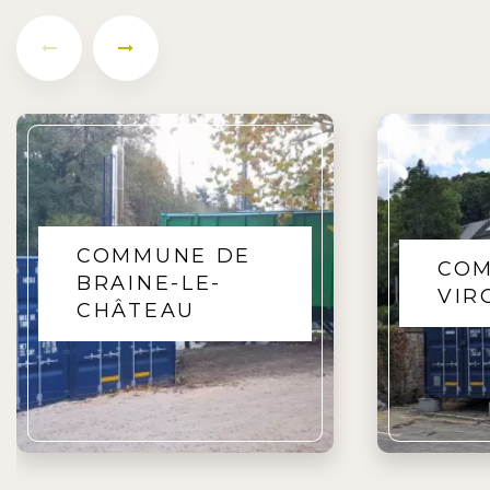
COMMUNE DE
COM
VIROINVAL
RAM