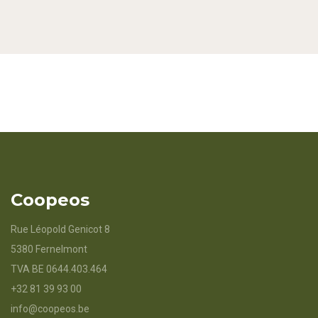
Coopeos
Rue Léopold Genicot 8
5380 Fernelmont
TVA BE 0644.403.464
+32 81 39 93 00
info@coopeos.be