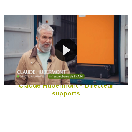
—
Le coût du combustible est équivalent
à peu près à la moitié de ce qu'on
pouvait payer annuellement au
niveau du mazout.
Claude Hubermont - Directeur
supports
—