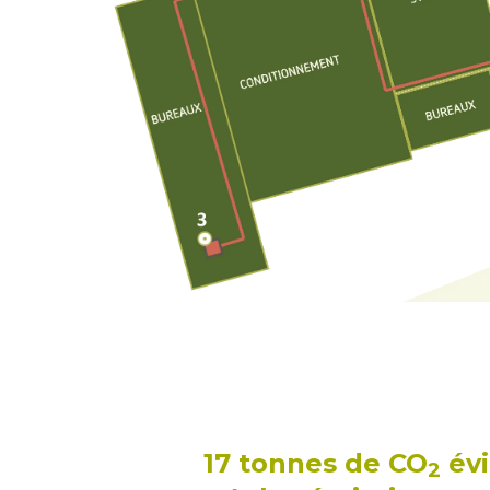
17 tonnes de CO
év
2